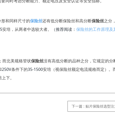
需要同时考虑分断能力、额定电压及安全认证等安全指标。
形和同样尺寸的
保险丝
还有低分断保险丝和高分断
保险丝
之分
5
（推荐阅读：
保险丝的工作原理及
安培，从两者中选较大者。
；而北美规格管状
保险丝
没有高低分断的品种之分，它规定的分
250V
35-1500
和
条件下的
安培（视保险丝额定电流规格而定）。
培上下。
下一篇
:
贴片保险丝选型注