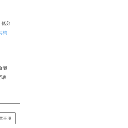
，低分
其构
断能
而表
意事项