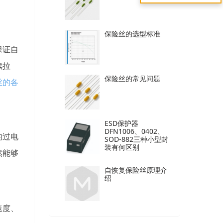
保险丝的选型标准
保证自
续拉
保险丝的常见问题
丝的各
ESD保护器
DFN1006、0402、
的过电
SOD-882三种小型封
装有何区别
然能够
自恢复保险丝原理介
绍
速度、