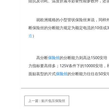
阻抗及功耗、温度折减等必要性能参数外，还
就欧洲规格的小型管状保险丝来说，同样外
10
3
断保险丝的分断能力规定为额定电流的
倍或
造
）
1500
高分断
保险丝
的分断能力则高达
安培
125V
10000
力指标要高得多；
条件下的
安培，
50
面贴装型的片式
保险丝
的分断能力往往在
安
上一篇
:
贴片低压保险丝